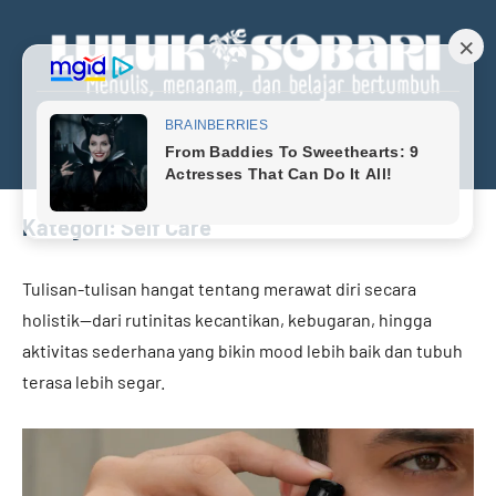
Skip
to
content
Menu
Luluk
Menulis,
menanan,
Sobari
dan
Personal
Kategori:
Self Care
belajar
bertumbuh
Blog
Tulisan-tulisan hangat tentang merawat diri secara
holistik—dari rutinitas kecantikan, kebugaran, hingga
aktivitas sederhana yang bikin mood lebih baik dan tubuh
terasa lebih segar.