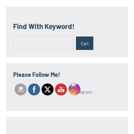
Posts
Posts
pos
Find With Keyword!
Cari
Cari
Please Follow Me!