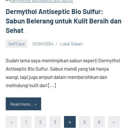
Dermythol Antiseptic Bio Sulfur:
Sabun Belerang untuk Kulit Bersih dan
Sehat
Self Care
01/04/2024
Luluk Sobari
25
comments
Sudah lama saya memimpikan sabun seperti Dermythol
Antiseptic Bio Sulfur. Sabun mandi yang tak hanya
wangi, tapi juga ampuh dalam membersihkan dan
melindungi kulit dari […]
Read more...
Paginasi
Previous
Next
«
1
2
3
4
5
6
»