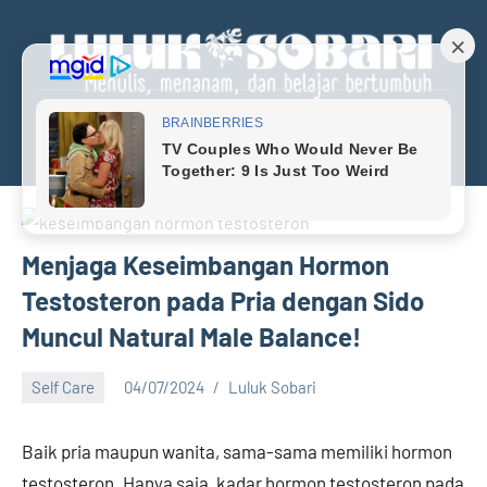
Skip
to
content
Menu
Luluk
Menulis,
menanan,
Sobari
dan
Personal
belajar
bertumbuh
Blog
Menjaga Keseimbangan Hormon
Testosteron pada Pria dengan Sido
Muncul Natural Male Balance!
Self Care
04/07/2024
Luluk Sobari
1
comment
Baik pria maupun wanita, sama-sama memiliki hormon
testosteron. Hanya saja, kadar hormon testosteron pada