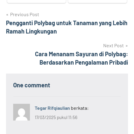
Navigasi
Previous Post
Pengganti Polybag untuk Tanaman yang Lebih
pos
Ramah Lingkungan
Next Post
Cara Menanam Sayuran di Polybag:
Berdasarkan Pengalaman Pribadi
One comment
Tegar Rifqiaulian
berkata:
17/03/2025 pukul 11:56