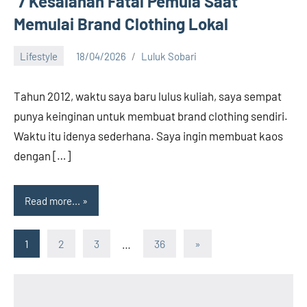
7 Kesalahan Fatal Pemula Saat
Memulai Brand Clothing Lokal
Lifestyle
18/04/2026
Luluk Sobari
No
comments
Tahun 2012, waktu saya baru lulus kuliah, saya sempat
punya keinginan untuk membuat brand clothing sendiri.
Waktu itu idenya sederhana. Saya ingin membuat kaos
dengan […]
Read more...
Paginasi
Next
1
2
3
…
36
»
Posts
pos