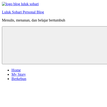
Skip
to
Luluk Sobari Personal Blog
content
Menulis, menanan, dan belajar bertumbuh
Home
My Story
Berkebun