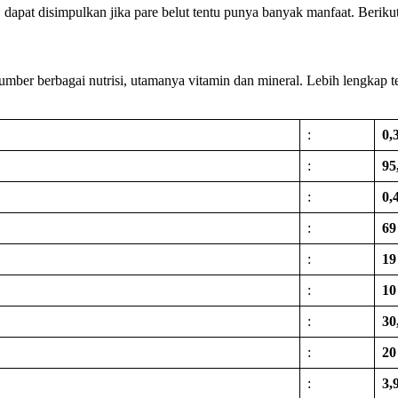
, dapat disimpulkan jika pare belut tentu punya banyak manfaat. Beriku
ber berbagai nutrisi, utamanya vitamin dan mineral. Lebih lengkap ter
:
0,
:
95
:
0,
:
69
:
19
:
10
:
30
:
20
:
3,