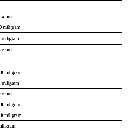
1
gram
0
miligram
1
miligram
6
gram
10
miligram
1
miligram
0
gram
10
miligram
10
miligram
iligram