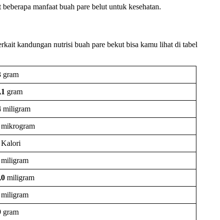
t beberapa manfaat buah pare belut untuk kesehatan.
kait kandungan nutrisi buah pare bekut bisa kamu lihat di tabel
3
gram
,1
gram
4
miligram
mikrogram
Kalori
miligram
,0
miligram
miligram
9
gram