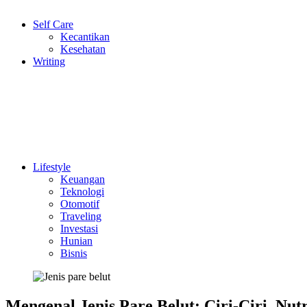
Self Care
Kecantikan
Kesehatan
Writing
Lifestyle
Keuangan
Teknologi
Otomotif
Traveling
Investasi
Hunian
Bisnis
Mengenal Jenis Pare Belut: Ciri-Ciri, Nut