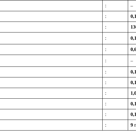
:
–
:
0,
:
13
:
0,
:
0,
:
–
:
0,
:
0,
:
1,
:
0,
:
0,
:
9
m