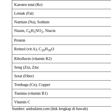
Karoten total (Re)
Lemak (Fat)
Natrium (Na), Sodium
Niasin, C
H
NO
, Niacin
6
5
2
Protein
Retinol (vit A), C
H
O
20
30
Riboflavin (vitamin B2)
Seng (Zn), Zinc
Serat (Fiber)
Tembaga (Cu), Copper
Tiamina (vitamin B1)
Vitamin C
Sumber: andrafarm.com (link lengkap di bawah)