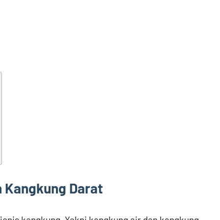
n Kangkung Darat
 jenis kangkung. Yakni kangkung air dan kangkung