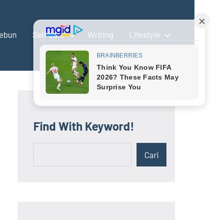
ebun
Self Care
Writing
Lifestyle
Find With Keyword!
Cari
Cari