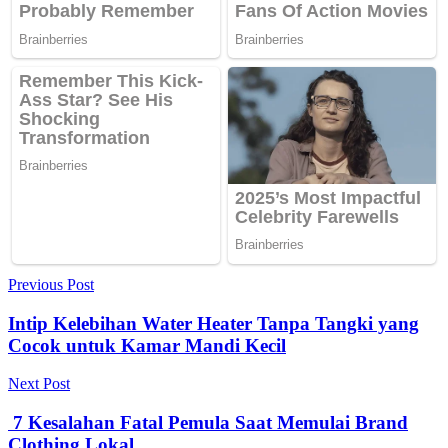
Navigasi
Previous Post
pos
Intip Kelebihan Water Heater Tanpa Tangki yang
Cocok untuk Kamar Mandi Kecil
Next Post
7 Kesalahan Fatal Pemula Saat Memulai Brand
Clothing Lokal