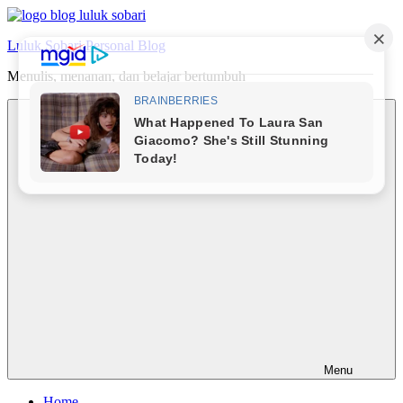
Skip
to
Luluk Sobari Personal Blog
content
Menulis, menanan, dan belajar bertumbuh
Menu
Home