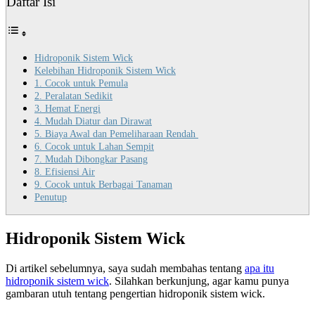
Daftar Isi
Hidroponik Sistem Wick
Kelebihan Hidroponik Sistem Wick
1. Cocok untuk Pemula
2. Peralatan Sedikit
3. Hemat Energi
4. Mudah Diatur dan Dirawat
5. Biaya Awal dan Pemeliharaan Rendah
6. Cocok untuk Lahan Sempit
7. Mudah Dibongkar Pasang
8. Efisiensi Air
9. Cocok untuk Berbagai Tanaman
Penutup
Hidroponik Sistem Wick
Di artikel sebelumnya, saya sudah membahas tentang
apa itu
hidroponik sistem wick
. Silahkan berkunjung, agar kamu punya
gambaran utuh tentang pengertian hidroponik sistem wick.