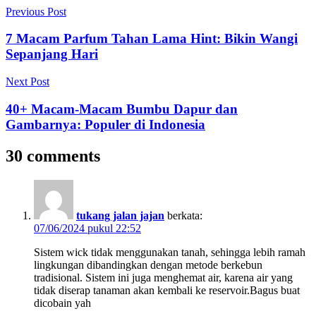
Navigasi
Previous Post
pos
7 Macam Parfum Tahan Lama Hint: Bikin Wangi
Sepanjang Hari
Next Post
40+ Macam-Macam Bumbu Dapur dan
Gambarnya: Populer di Indonesia
30 comments
tukang jalan jajan
berkata:
07/06/2024 pukul 22:52
Sistem wick tidak menggunakan tanah, sehingga lebih ramah
lingkungan dibandingkan dengan metode berkebun
tradisional. Sistem ini juga menghemat air, karena air yang
tidak diserap tanaman akan kembali ke reservoir.Bagus buat
dicobain yah