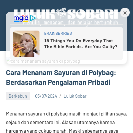
Skip
to
content
Menu
Luluk
Menulis,
menanan,
Sobari
dan
Personal
belajar
bertumbuh
Blog
Cara Menanam Sayuran di Polybag:
Berdasarkan Pengalaman Pribadi
Berkebun
05/07/2024
Luluk Sobari
26
comments
Menanam sayuran di polybag masih menjadi pilihan saya,
sejauh dan sementara ini. Alasan utamanya karena
harganya yang cukup murah. Meski sebenarnya saya