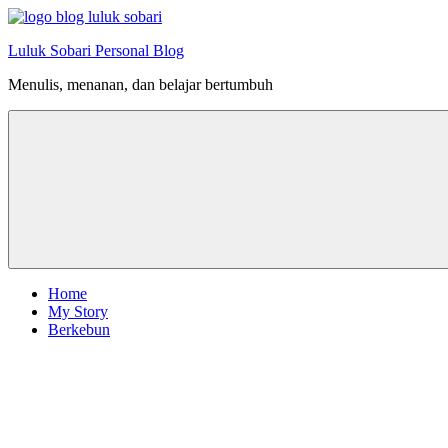
Skip
to
Luluk Sobari Personal Blog
content
Menulis, menanan, dan belajar bertumbuh
Home
My Story
Berkebun