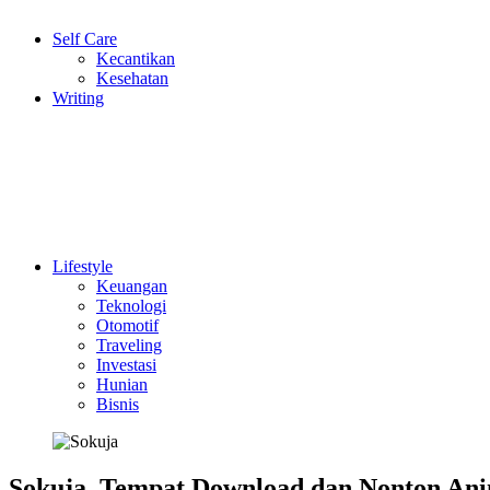
Self Care
Kecantikan
Kesehatan
Writing
Lifestyle
Keuangan
Teknologi
Otomotif
Traveling
Investasi
Hunian
Bisnis
Sokuja, Tempat Download dan Nonton An