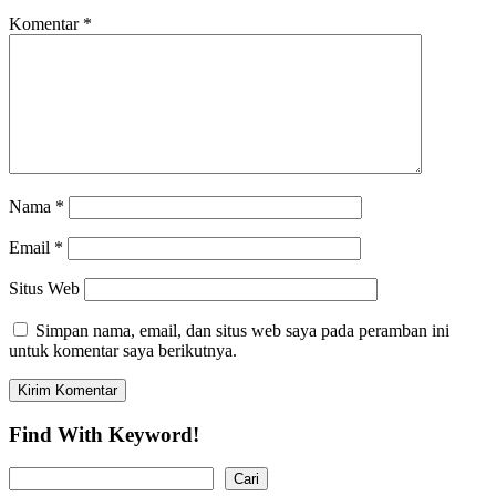
Komentar
*
Nama
*
Email
*
Situs Web
Simpan nama, email, dan situs web saya pada peramban ini
untuk komentar saya berikutnya.
Find With Keyword!
Cari
Cari