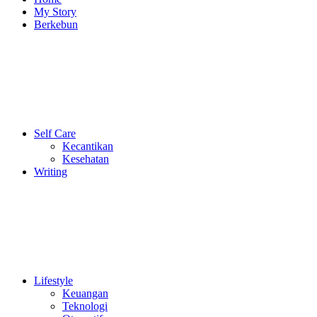
My Story
Berkebun
Self Care
Kecantikan
Kesehatan
Writing
Lifestyle
Keuangan
Teknologi