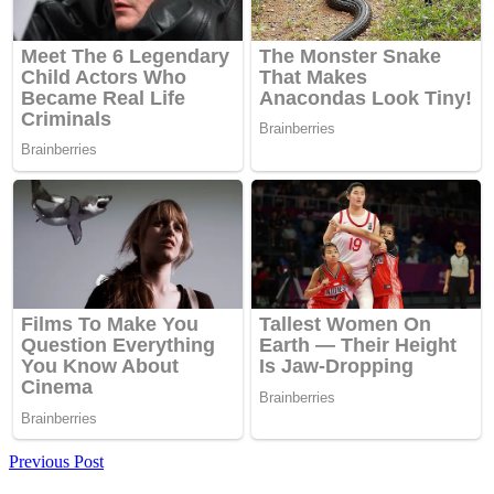
Navigasi
Previous Post