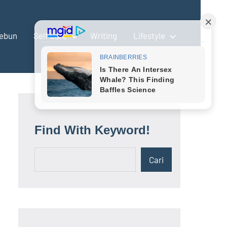
ebun
Self Care
Writing
Lifestyle
Find With Keyword!
Cari
Cari