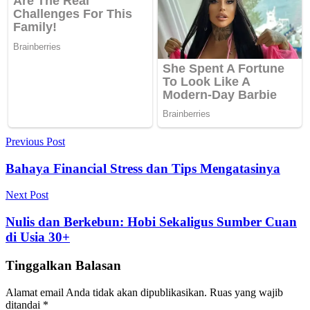
Navigasi
Previous Post
pos
Bahaya Financial Stress dan Tips Mengatasinya
Next Post
Nulis dan Berkebun: Hobi Sekaligus Sumber Cuan
di Usia 30+
Tinggalkan Balasan
Alamat email Anda tidak akan dipublikasikan.
Ruas yang wajib
ditandai
*