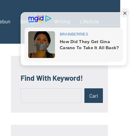
ebun
Self Care
Writing
Lifestyle
Find With Keyword!
Cari
Cari