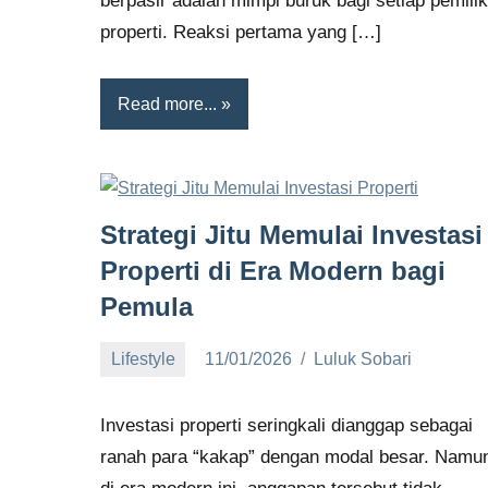
berpasir adalah mimpi buruk bagi setiap pemilik
properti. Reaksi pertama yang […]
Read more...
Strategi Jitu Memulai Investasi
Properti di Era Modern bagi
Pemula
Lifestyle
11/01/2026
Luluk Sobari
No
comments
Investasi properti seringkali dianggap sebagai
ranah para “kakap” dengan modal besar. Namu