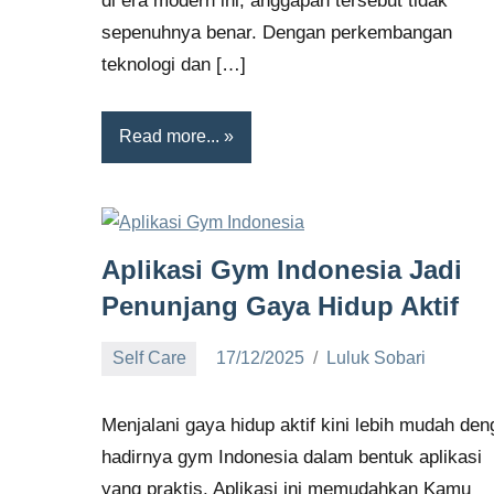
di era modern ini, anggapan tersebut tidak
sepenuhnya benar. Dengan perkembangan
teknologi dan […]
Read more...
Aplikasi Gym Indonesia Jadi
Penunjang Gaya Hidup Aktif
Self Care
17/12/2025
Luluk Sobari
No
comments
Menjalani gaya hidup aktif kini lebih mudah de
hadirnya gym Indonesia dalam bentuk aplikasi
yang praktis. Aplikasi ini memudahkan Kamu