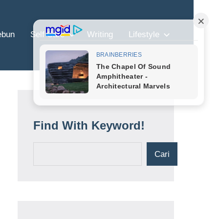
ebun
Self Care
Writing
Lifestyle
Find With Keyword!
Cari
Cari