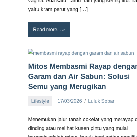
vagina. Ada satu “tamu” lain yang sering ikut ha
yaitu kram perut yang […]
Read more...
Mitos Membasmi Rayap denga
Garam dan Air Sabun: Solusi
Semu yang Merugikan
Lifestyle
17/03/2026
Luluk Sobari
No
comments
Menemukan jalur tanah cokelat yang merayap d
dinding atau melihat kusen pintu yang mulai