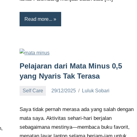
Read more...
Pelajaran dari Mata Minus 0,5
yang Nyaris Tak Terasa
Self Care
29/12/2025
Luluk Sobari
No
comments
Saya tidak pernah merasa ada yang salah dengan
mata saya. Aktivitas sehari-hari berjalan
sebagaimana mestinya—membaca buku favorit,
n,
menatap layar laptop selama berjam-jam untuk