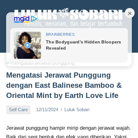
Skip
to
content
Menu
Luluk
Menulis,
menanan,
Sobari
dan
Personal
belajar
bertumbuh
Blog
Mengatasi Jerawat Punggung
dengan East Balinese Bamboo &
Oriental Mint by Earth Love Life
Self Care
12/11/2024
Luluk Sobari
No
comments
Jerawat punggung hampir mirip dengan jerawat wajah.
Baik dari segi bentuk dan efek yang diberikan. Yakni