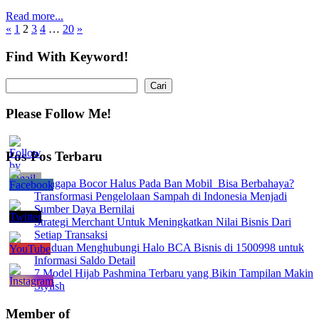
Read more...
Paginasi
Previous
Next
«
1
2
3
4
…
20
»
Posts
Posts
pos
Find With Keyword!
Cari
Cari
Please Follow Me!
Pos-Pos Terbaru
Mengapa Bocor Halus Pada Ban Mobil Bisa Berbahaya?
Transformasi Pengelolaan Sampah di Indonesia Menjadi
Sumber Daya Bernilai
Strategi Merchant Untuk Meningkatkan Nilai Bisnis Dari
Setiap Transaksi
Panduan Menghubungi Halo BCA Bisnis di 1500998 untuk
Informasi Saldo Detail
7 Model Hijab Pashmina Terbaru yang Bikin Tampilan Makin
Stylish
Member of