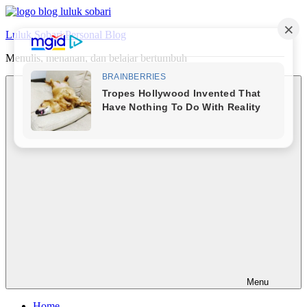
Skip
to
Luluk Sobari Personal Blog
content
Menulis, menanan, dan belajar bertumbuh
Menu
Home