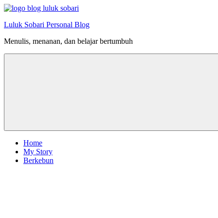
Skip
to
Luluk Sobari Personal Blog
content
Menulis, menanan, dan belajar bertumbuh
Home
My Story
Berkebun