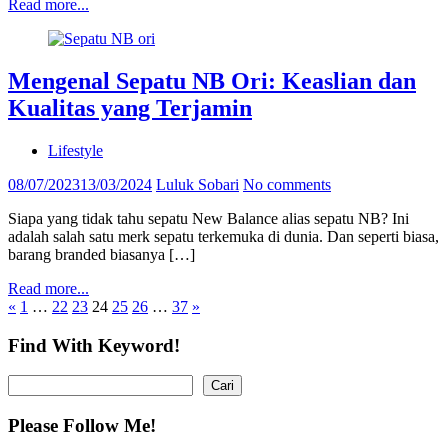
Read more...
Mengenal Sepatu NB Ori: Keaslian dan
Kualitas yang Terjamin
Lifestyle
08/07/2023
13/03/2024
Luluk Sobari
No comments
Siapa yang tidak tahu sepatu New Balance alias sepatu NB? Ini
adalah salah satu merk sepatu terkemuka di dunia. Dan seperti biasa,
barang branded biasanya […]
Read more...
Paginasi
Previous
Next
«
1
…
22
23
24
25
26
…
37
»
Posts
Posts
pos
Find With Keyword!
Cari
Cari
Please Follow Me!