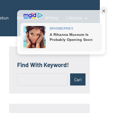
ebun
Self Care
Writing
Lifestyle
Find With Keyword!
Cari
Cari