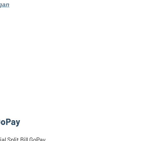
gan
 GoPay