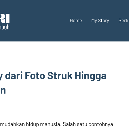
Home
My Story
Berk
Luluk
Menulis,
menanan,
Sobari
dan
belajar
Personal
bertumbuh
Blog
ay dari Foto Struk Hingga
an
memudahkan hidup manusia. Salah satu contohnya