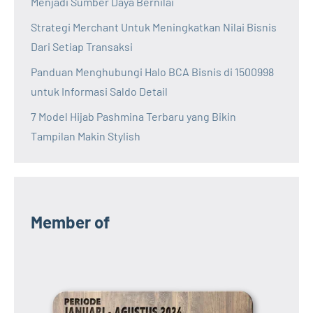
Menjadi Sumber Daya Bernilai
Strategi Merchant Untuk Meningkatkan Nilai Bisnis
Dari Setiap Transaksi
Panduan Menghubungi Halo BCA Bisnis di 1500998
untuk Informasi Saldo Detail
7 Model Hijab Pashmina Terbaru yang Bikin
Tampilan Makin Stylish
Member of