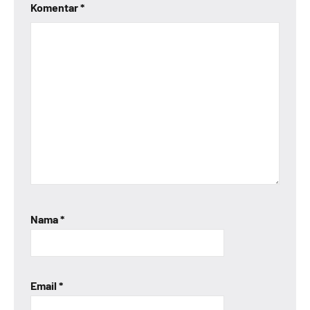
Komentar
*
Nama
*
Email
*