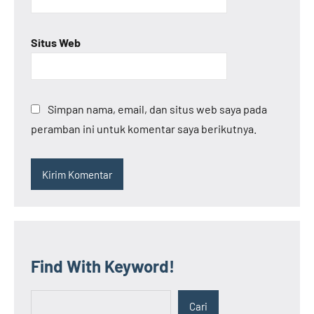
Situs Web
Simpan nama, email, dan situs web saya pada
peramban ini untuk komentar saya berikutnya.
Find With Keyword!
Cari
Cari