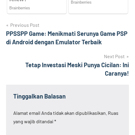
Navigasi
Previous Post
PPSSPP Game: Menikmati Serunya Game PSP
pos
di Android dengan Emulator Terbaik
Next Post
Tetap Investasi Meski Punya Cicilan: Ini
Caranya!
Tinggalkan Balasan
Alamat email Anda tidak akan dipublikasikan.
Ruas
yang wajib ditandai
*